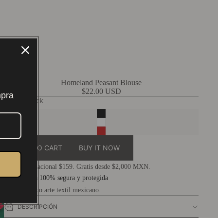
Homeland Peasant Blouse
$22.00 USD
mpra
Color
Black
ADD TO CART
BUY IT NOW
Envío nacional $159. Gratis desde $2,000 MXN.
Compra 100% segura y protegida
Auténtico arte textil mexicano.
DESCRIPCIÓN