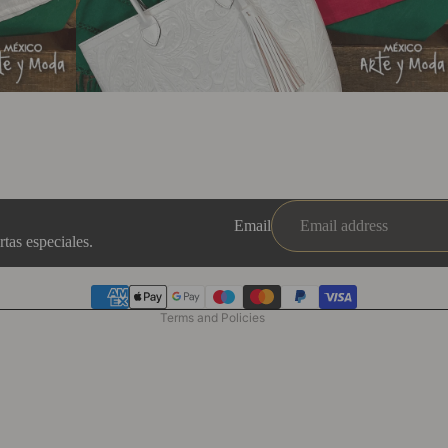
Refund policy
Privacy policy
Email
Terms of service
tas especiales.
Shipping policy
Contact information
Terms and Policies