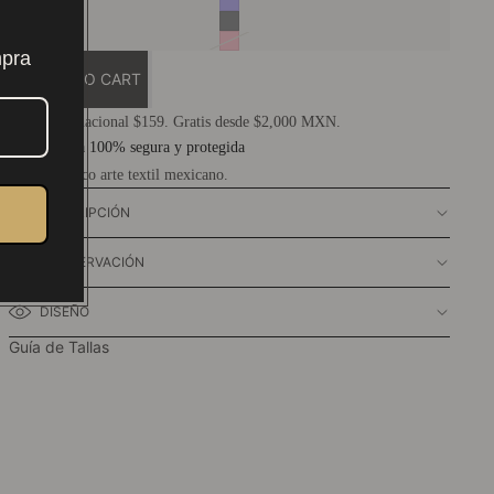
mpra
ADD TO CART
Envío nacional $159. Gratis desde $2,000 MXN.
Compra 100% segura y protegida
Auténtico arte textil mexicano.
DESCRIPCIÓN
CONSERVACIÓN
DISEÑO
Guía de Tallas