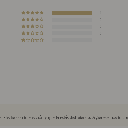
1
0
0
0
0
atisfecha con tu elección y que la estás disfrutando. Agradecemos tu co