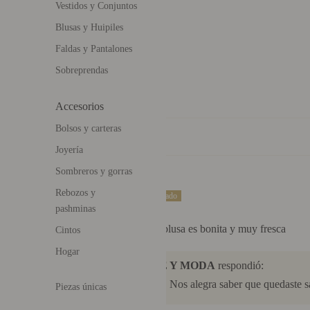
Basado en 1 reseña
Vestidos y Conjuntos
Blusas y Huipiles
Faldas y Pantalones
Sobreprendas
Accesorios
Bolsos y carteras
Sort by
Joyería
Sombreros y gorras
Rebozos y
Anónimo
pashminas
Estoy satisfecha con la blusa es bonita y muy fresca
Cintos
Hogar
>>
MÉXICO ARTE Y MODA
respondió:
Gracias por tu reseña. Nos alegra saber que quedaste s
Piezas únicas