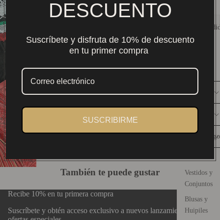
DESCUENTO
Size:
Más Vendi
ADD TO CART
Suscríbete y disfruta de 10% de descuento
en tu primer compra
Envío nacional $159. Gratis desde $2,000 MXN.
Compra 100% segura y protegida
Auténtico arte textil mexicano.
DESCRIPCIÓN
CONSERVACIÓN
SUSCRIBIRME
Catálogo
DISEÑO
Guía de Tallas
También te puede gustar
Vestidos y
Conjuntos
Recibe 10% en tu primera compra
Blusas y
Suscríbete y obtén acceso exclusivo a nuevos lanzamientos y
Huipiles
ofertas especiales.