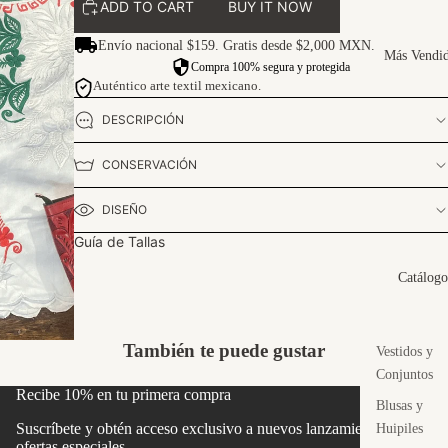
ADD TO CART
BUY IT NOW
Envío nacional $159. Gratis desde $2,000 MXN.
Más Vendi
Compra 100% segura y protegida
Auténtico arte textil mexicano.
DESCRIPCIÓN
CONSERVACIÓN
DISEÑO
Guía de Tallas
Catálogo
También te puede gustar
Vestidos y
Conjuntos
Recibe 10% en tu primera compra
Blusas y
Suscríbete y obtén acceso exclusivo a nuevos lanzamientos y
Huipiles
ofertas especiales.