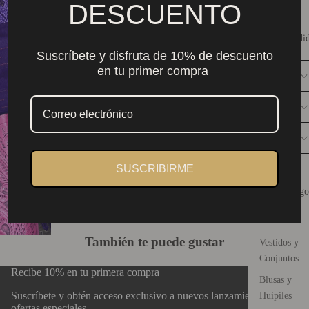
DESCUENTO
Envío nacional $159. Gratis desde $2,000 MXN.
Más Vendi
Compra 100% segura y protegida
Auténtico arte textil mexicano.
Suscríbete y disfruta de 10% de descuento
en tu primer compra
DESCRIPCIÓN
CONSERVACIÓN
DISEÑO
Guía de Tallas
SUSCRIBIRME
Catálogo
También te puede gustar
Vestidos y
Conjuntos
Recibe 10% en tu primera compra
Blusas y
Suscríbete y obtén acceso exclusivo a nuevos lanzamientos y
Huipiles
ofertas especiales.