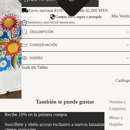
Envío nacional $159. Gratis desde $2,000 MXN.
Más Vendi
Compra 100% segura y protegida
Auténtico arte textil mexicano.
DESCRIPCIÓN
CONSERVACIÓN
DISEÑO
Guía de Tallas
Catálogo
También te puede gustar
Vestidos y
Conjuntos
Recibe 10% en tu primera compra
Blusas y
Suscríbete y obtén acceso exclusivo a nuevos lanzamientos y
Huipiles
ofertas especiales.