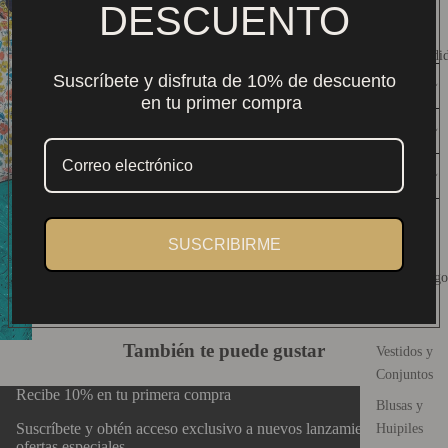
DESCUENTO
Envío nacional $159. Gratis desde $2,000 MXN.
Compra 100% segura y protegida
Auténtico arte textil mexicano.
Más Vendi
Suscríbete y disfruta de 10% de descuento
DESCRIPCIÓN
en tu primer compra
CONSERVACIÓN
DISEÑO
Guía de Tallas
SUSCRIBIRME
Catálogo
También te puede gustar
Vestidos y
Conjuntos
Recibe 10% en tu primera compra
Blusas y
Suscríbete y obtén acceso exclusivo a nuevos lanzamientos y
Huipiles
ofertas especiales.