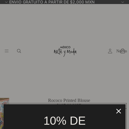
ENVIO GRATUITO A PARTIR DE $2,000 MXN
Nuevo
Rococo Printed Blouse
$107.00 USD
Model and Measurements:
24 (108 cm bust X 82 cm length)
10% DE
ADD TO CART
BUY IT NOW