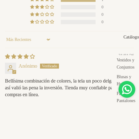
0
0
0
Catálogo
Sort by
31/01/26
Vestidos y
Anónimo
Conjuntos
Blusas y
Bellísima combinación de colores, la tela un poco delgada, aún
Huipiles
así valió las pena la inversión. Tienda muy confiable para hacer
Faldas y
compras en línea.
Pantalones
Sobreprenda
También te puede gustar
Accesorios
Recibe 10% en tu primera compra
$177.00 USD
Bolsos y