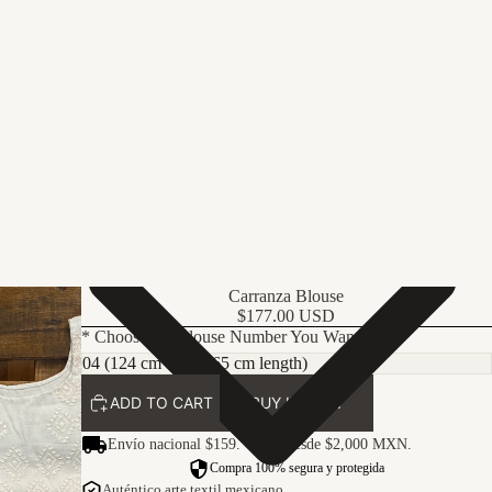
Carranza Blouse
$177.00 USD
* Choose the Blouse Number You Want Here:
ADD TO CART
BUY IT NOW
Envío nacional $159. Gratis desde $2,000 MXN.
Compra 100% segura y protegida
Auténtico arte textil mexicano.