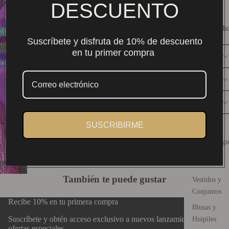
DESCUENTO
Envío nacional $159. Gratis desde $2,000 MXN.
Más Vendi
Compra 100% segura y protegida
Auténtico arte textil mexicano.
Suscríbete y disfruta de 10% de descuento
en tu primer compra
DESCRIPCIÓN
CONSERVACIÓN
DISEÑO
Guía de Tallas
SUSCRIBIRME
Catálogo
También te puede gustar
Vestidos y
Conjuntos
Recibe 10% en tu primera compra
Blusas y
Suscríbete y obtén acceso exclusivo a nuevos lanzamientos y
Huipiles
ofertas especiales.