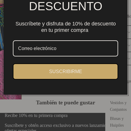
DESCUENTO
Envío nacional $159. Gratis desde $2,000 MXN.
Más Vendi
Compra 100% segura y protegida
Auténtico arte textil mexicano.
Suscríbete y disfruta de 10% de descuento
en tu primer compra
DESCRIPCIÓN
CONSERVACIÓN
DISEÑO
Guía de Tallas
SUSCRIBIRME
Catálogo
También te puede gustar
Vestidos y
Conjuntos
Recibe 10% en tu primera compra
Blusas y
Suscríbete y obtén acceso exclusivo a nuevos lanzamientos y
Huipiles
ofertas especiales.