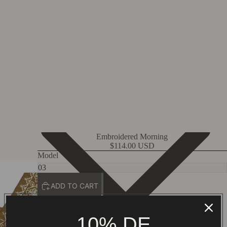
Embroidered Morning
$114.00 USD
Model
ADD TO CART
Envío nacional $159. Gratis desde $2,000 MXN.
Compra 100% segura y protegida
10% DE
Auténtico arte textil mexicano.