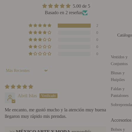
5.00 de 5
Basado en 2 reseñas
2
0
Catálogo
0
0
0
Vestidos y
Conjuntos
Sort by
Blusas y
Huipiles
25/11/25
Faldas y
Abril Islas
Pantalones
Sobreprenda
Me encanto, me gustó mucho y la atención muy buena también
llegaron muy rápido mis prendas.
Accesorios
Bolsos y
>>
MÉXICO ARTE Y MODA
respondió: