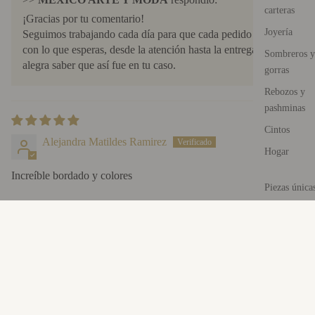
carteras
¡Gracias por tu comentario!
Joyería
Seguimos trabajando cada día para que cada pedido cumpla
con lo que esperas, desde la atención hasta la entrega. Nos
Sombreros y
alegra saber que así fue en tu caso.
gorras
Rebozos y
pashminas
19/01/26
Cintos
Alejandra Matildes Ramirez
Hogar
Increíble bordado y colores
Piezas única
También te puede gustar
$114.00 USD
Recibe 10% en tu primera compra
Suscríbete y obtén acceso exclusivo a nuevos lanzamientos y
ofertas especiales.