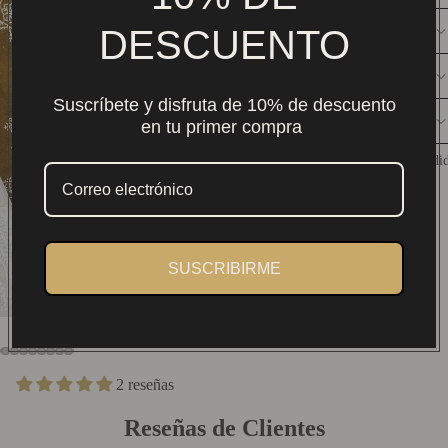
DESCUENTO
DESCRIPCIÓN
CONSERVACIÓN
Suscríbete y disfruta de 10% de descuento
DISEÑO
en tu primer compra
Guía de Tallas
Más Vendi
SUSCRIBIRME
2 reseñas
Reseñas de Clientes